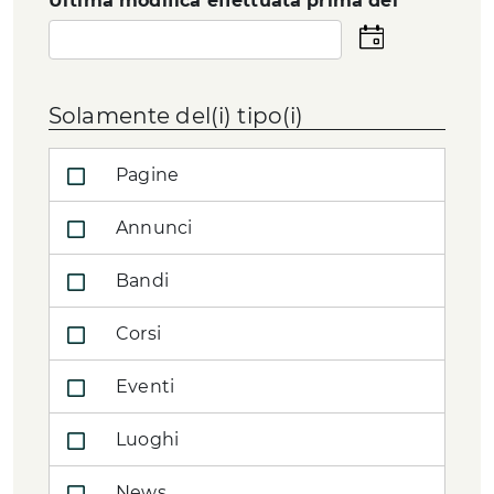
Ultima modifica effettuata prima del
Seleziona
la
data
Solamente del(i) tipo(i)
Pagine
Annunci
Bandi
Corsi
Eventi
Luoghi
News