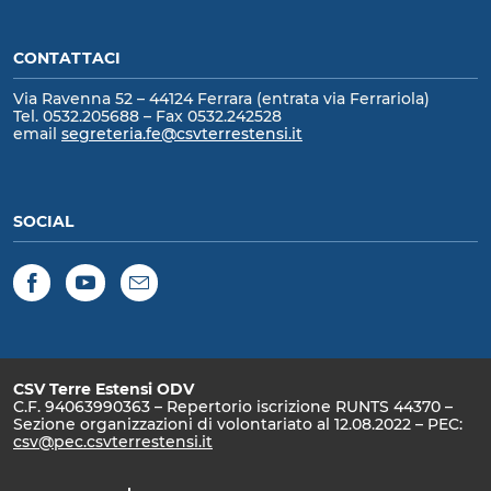
CONTATTACI
Via Ravenna 52 – 44124 Ferrara (entrata via Ferrariola)
Tel. 0532.205688 – Fax 0532.242528
email
segreteria.fe@csvterrestensi.it
SOCIAL
Facebook
YouTube
Newsletter
CSV Terre Estensi ODV
C.F. 94063990363 – Repertorio iscrizione RUNTS 44370 –
Sezione organizzazioni di volontariato al 12.08.2022 – PEC:
csv@pec.csvterrestensi.it