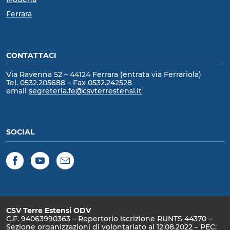
Ferrara
CONTATTACI
Via Ravenna 52 – 44124 Ferrara (entrata via Ferrariola)
Tel. 0532.205688 – Fax 0532.242528
email
segreteria.fe@csvterrestensi.it
SOCIAL
Facebook
YouTube
Newsletter
CSV Terre Estensi ODV
C.F. 94063990363 – Repertorio iscrizione RUNTS 44370 –
Sezione organizzazioni di volontariato al 12.08.2022 – PEC: