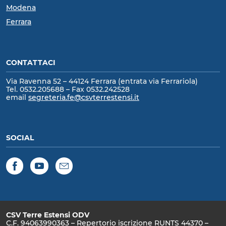
Modena
Ferrara
CONTATTACI
Via Ravenna 52 – 44124 Ferrara (entrata via Ferrariola)
Tel. 0532.205688 – Fax 0532.242528
email
segreteria.fe@csvterrestensi.it
SOCIAL
Facebook
YouTube
Newsletter
CSV Terre Estensi ODV
C.F. 94063990363 – Repertorio iscrizione RUNTS 44370 –