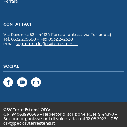
Ferrara
CONTATTACI
Via Ravenna 52 – 44124 Ferrara (entrata via Ferrariola)
Tel. 0532.205688 – Fax 0532.242528
email
segreteria.fe@csvterrestensi.it
SOCIAL
Facebook
YouTube
Newsletter
CSV Terre Estensi ODV
C.F. 94063990363 – Repertorio iscrizione RUNTS 44370 –
Sezione organizzazioni di volontariato al 12.08.2022 – PEC:
csv@pec.csvterrestensi.it