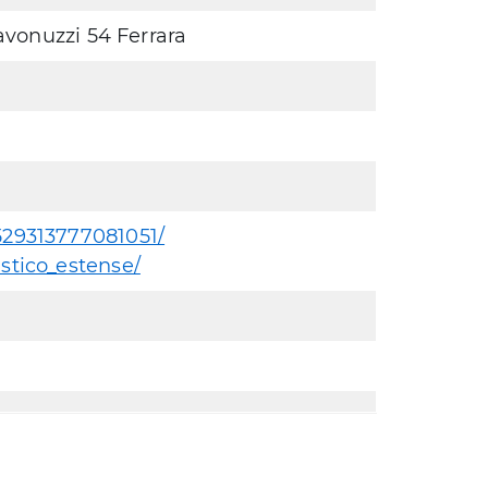
avonuzzi 54 Ferrara
529313777081051/
stico_estense/