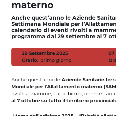
materno
Anche quest’anno le Aziende Sanitari
Settimana Mondiale per l’Allattame
calendario di eventi rivolti a mamme
programma dal 29 settembre al 7 ottob
Data
29 Settembre 2025
Da
07
Orario:
primo giorno
Ora
Anche quest’anno le
Aziende Sanitarie ferr
Mondiale per l’Allattamento materno (SAM
rivolti a mamme, papà, bimbi, nonni e car
al 7 ottobre su tutto il territorio provincial