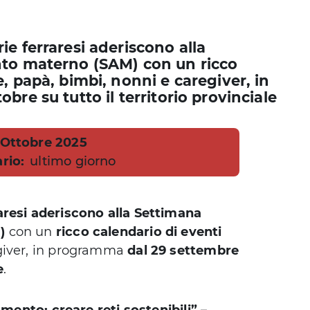
e ferraresi aderiscono alla
nto materno (SAM) con un ricco
, papà, bimbi, nonni e caregiver, in
re su tutto il territorio provinciale
ta
 Ottobre 2025
rio:
ultimo giorno
aresi aderiscono alla Settimana
)
con un
ricco calendario di eventi
egiver, in programma
dal 29 settembre
e
.