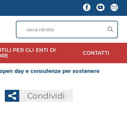
Seguici
Facebook
YouTube
New
su
cerca nel sito
ILI PER GLI ENTI DI
CONTATTI
ORE
, open day e consulenze per sostenere
Condividi