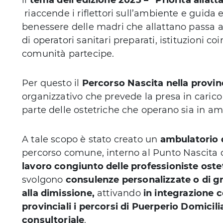
ll
tema dell’edizione 2025 – “Priorità allatt
riaccende i riflettori sull’ambiente e guida e
benessere delle madri che allattano passa 
di operatori sanitari preparati, istituzioni co
comunità partecipe.
Per questo il
Percorso Nascita nella provinc
organizzativo che prevede la presa in cari
parte delle ostetriche che operano sia in amb
A tale scopo è stato creato un
ambulatorio 
percorso comune, interno al Punto Nascita d
lavoro congiunto delle professioniste ostet
svolgono
consulenze personalizzate o di
alla dimissione,
attivando
in integrazione c
provinciali i percorsi di Puerperio Domicil
consultoriale
.