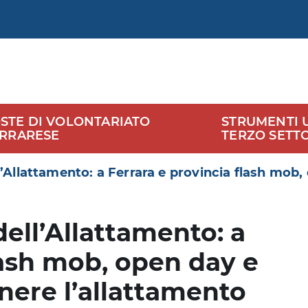
STE DI VOLONTARIATO
STRUMENTI UT
ERRARESE
TERZO SETT
’Allattamento: a Ferrara e provincia flash mob
ell’Allattamento: a
lash mob, open day e
nere l’allattamento