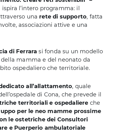
amento: creare reti sostenibili” –
 ispira l’intero programma: il
attraverso una
rete di supporto
, fatta
involte, associazioni attive e una
ia di Ferrara
si fonda su un modello
co della mamma e del neonato da
ito ospedaliero che territoriale.
dedicato all’allattamento
, quale
ell’ospedale di Cona, che prevede il
riche territoriali e ospedaliere
che
 gruppo per le neo mamme prossime
on le ostetriche dei Consultori
iare e Puerperio ambulatoriale