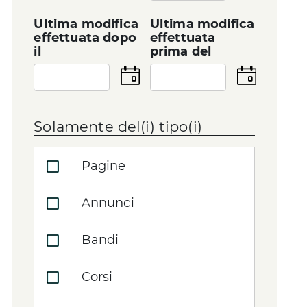
data
Ultima modifica
Ultima modifica
effettuata dopo
effettuata
il
prima del
Seleziona
Seleziona
la
la
data
data
Solamente del(i) tipo(i)
Pagine
Annunci
Bandi
Corsi