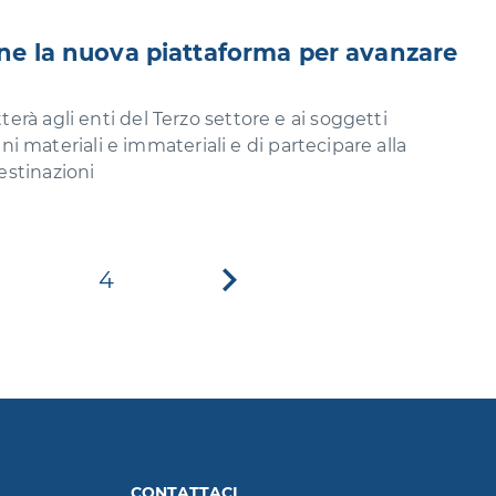
line la nuova piattaforma per avanzare
rà agli enti del Terzo settore e ai soggetti
beni materiali e immateriali e di partecipare alla
estinazioni
4
Pagina
successiva
CONTATTACI