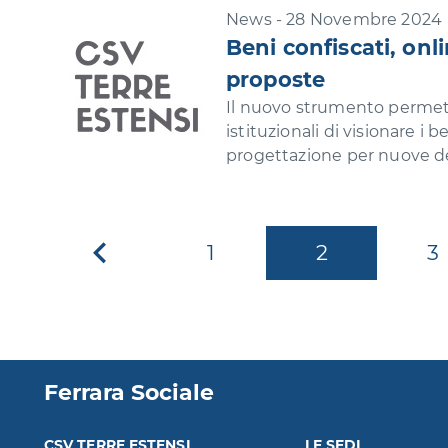
News - 28 Novembre 2024
Beni confiscati, on
proposte
Il nuovo strumento permette
istituzionali di visionare i 
progettazione per nuove d
1
2
3
Pagina
precedente
Ferrara Sociale
CSV TERRE ESTENSI
LE SEDI