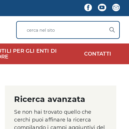
Seguici
Facebook
YouTube
New
su
cerca nel sito
ILI PER GLI ENTI DI
CONTATTI
ORE
Ricerca avanzata
Se non hai trovato quello che
cerchi puoi affinare la ricerca
compilando i campi aggiuntivi del