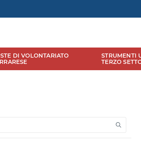
STE DI VOLONTARIATO
STRUMENTI UT
ERRARESE
TERZO SETT